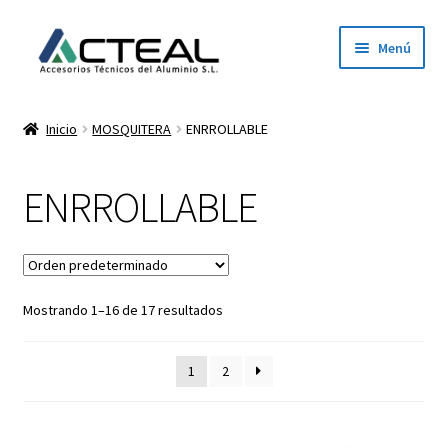
Ir
Ir
Menú
a
al
la
contenido
Inicio
navegación
Inicio
MOSQUITERA
ENRROLLABLE
Productos
ENRROLLABLE
Conócenos
Contacto
Mostrando 1–16 de 17 resultados
Dónde estamos
Descargar catálogo 2026
1
2