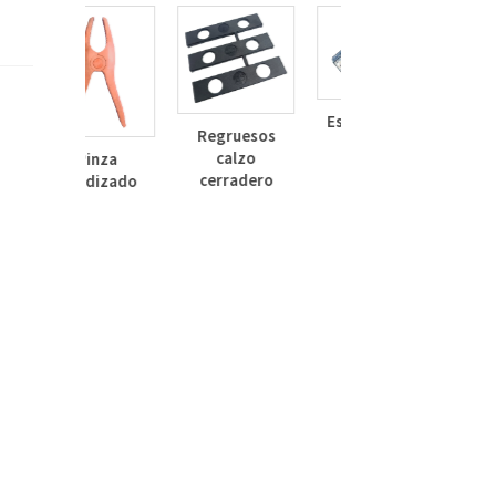
Escuadra Cor
Regruesos
12
calzo
Pinza
cerradero
anodizado
ñero