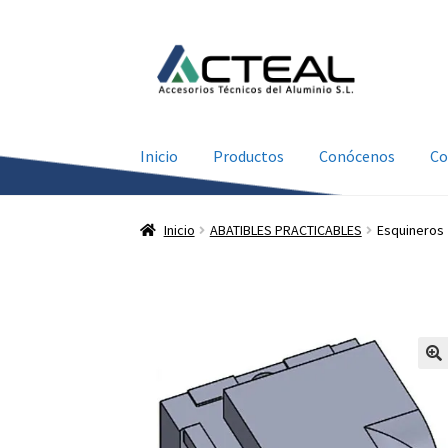
Ir
Ir
a
al
la
contenido
navegación
Inicio
Productos
Conócenos
Co
Inicio
ABATIBLES PRACTICABLES
Esquineros 