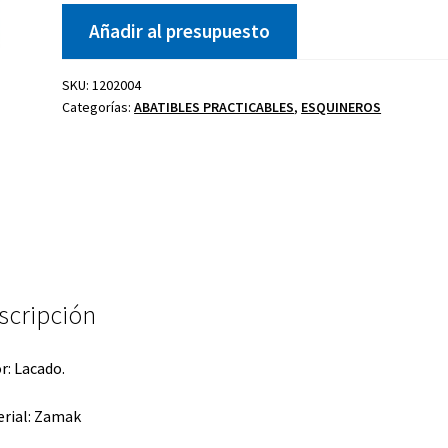
Añadir al presupuesto
SKU:
1202004
Categorías:
ABATIBLES PRACTICABLES
,
ESQUINEROS
Juego compas
Kit celosía
Cierre golpete
proyectante
40-20
U
bisagra
scripción
r: Lacado.
rial: Zamak