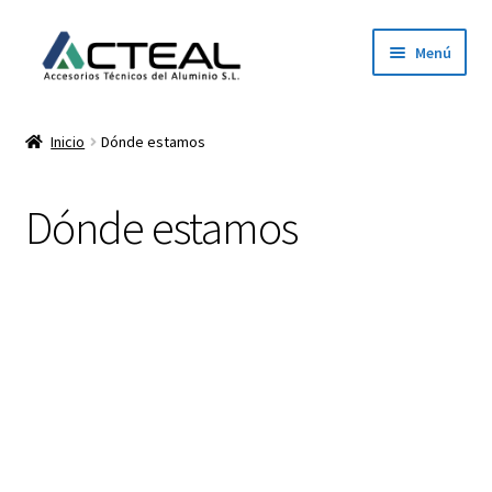
Menú
Inicio
Inicio
Dónde estamos
Productos
Dónde estamos
Conócenos
Contacto
Dónde estamos
Descargar catálogo 2026