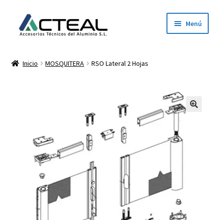
Ir
Ir
Menú
a
al
la
contenido
Inicio
navegación
Inicio
MOSQUITERA
RSO Lateral 2 Hojas
Productos
Conócenos
Contacto
Dónde estamos
Descargar catálogo 2026