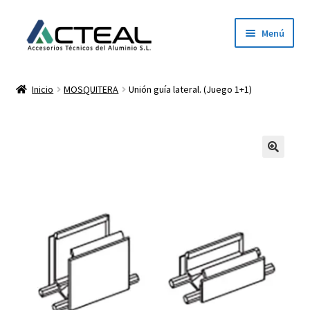
Ir
Ir
Menú
a
al
la
contenido
Inicio
navegación
Inicio
MOSQUITERA
Unión guía lateral. (Juego 1+1)
Productos
Conócenos
Contacto
Dónde estamos
Descargar catálogo 2026