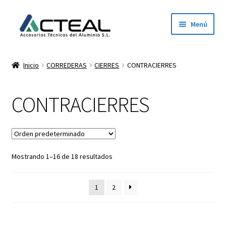
Ir
Ir
Menú
a
al
la
contenido
Inicio
navegación
Inicio
CORREDERAS
CIERRES
CONTRACIERRES
Productos
CONTRACIERRES
Conócenos
Contacto
Mostrando 1–16 de 18 resultados
Dónde estamos
Descargar catálogo 2026
1
2