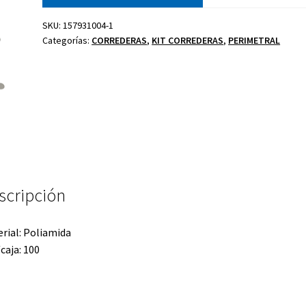
SKU:
157931004-1
Categorías:
CORREDERAS
,
KIT CORREDERAS
,
PERIMETRAL
Juego compas
Kit celosía
Cierre golpete
proyectante
40-20
U
bisagra
scripción
rial: Poliamida
caja: 100