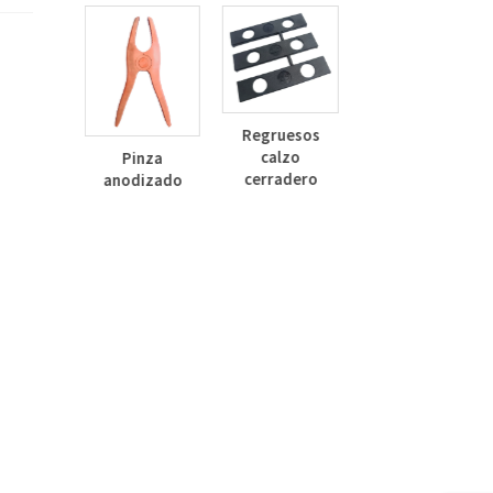
Escuadra Cor
Regruesos
12
calzo
Pinza
cerradero
anodizado
ñero