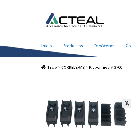
Ir
Ir
a
al
la
contenido
navegación
Inicio
Productos
Conócenos
Co
Inicio
CORREDERAS
Kit perimetral 3700