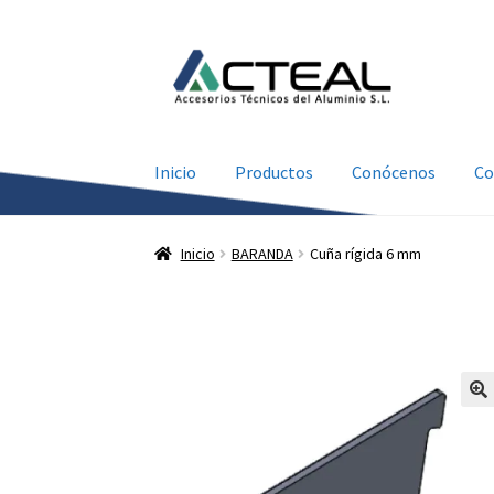
Ir
Ir
a
al
la
contenido
navegación
Inicio
Productos
Conócenos
Co
Inicio
BARANDA
Cuña rígida 6 mm