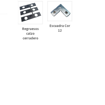
Deflector
Lateral Curvo
Escuadra Cor
Regruesos
30mm
12
calzo
inza
cerradero
dizado