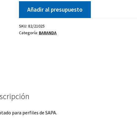
Añadir al presupuesto
SKU:
82/21025
Categoría:
BARANDA
Kit celosía
Cierre golpete
P
40-20
ano
Uñero
scripción
tado para perfiles de SAPA.