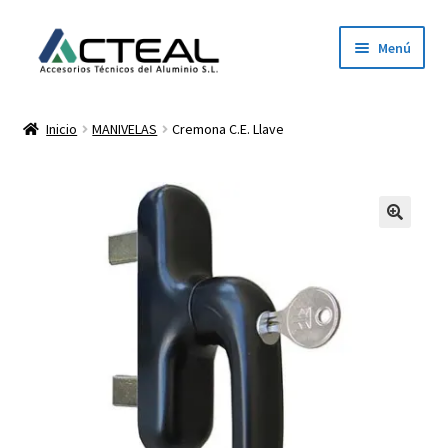
Ir
Ir
Menú
a
al
la
contenido
Inicio
navegación
Inicio
MANIVELAS
Cremona C.E. Llave
Productos
Conócenos
Contacto
Dónde estamos
Descargar catálogo 2026