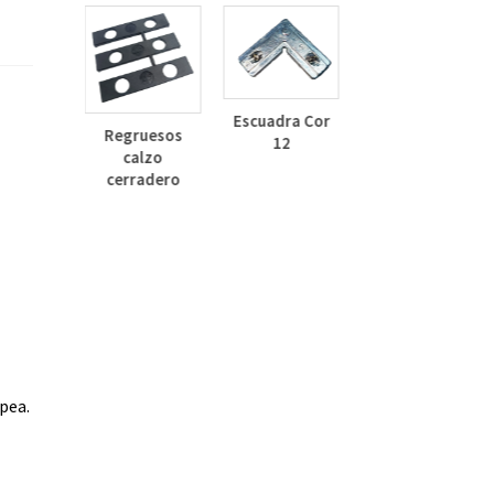
Deflector
Lateral Curvo
Escuadra Cor
Regruesos
30mm
12
calzo
inza
cerradero
dizado
pea.