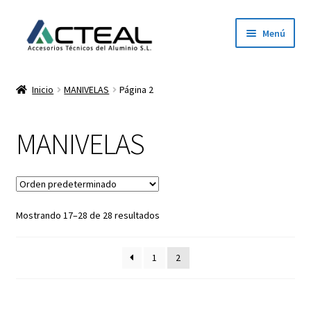
Ir
Ir
Menú
a
al
la
contenido
Inicio
navegación
Inicio
MANIVELAS
Página 2
Productos
MANIVELAS
Conócenos
Contacto
Mostrando 17–28 de 28 resultados
Dónde estamos
Descargar catálogo 2026
1
2