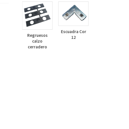
Deflector
Lateral Curvo
Escuadra Cor
Regruesos
30mm
12
calzo
inza
cerradero
dizado