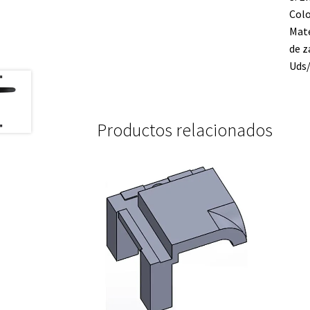
Colo
Mate
de z
Uds/
Productos relacionados