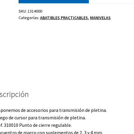
SKU:
1314000
Categorías:
ABATIBLES PRACTICABLES
,
MANIVELAS
Kit celosía
Cierre golpete
P
40-20
ano
Uñero
scripción
sponemos de accesorios para transmisión de pletina.
uego de cursor para transmisión de pletina.
ef. 310010 Punto de cierre regulable.
ncuentro de marco con suplementos de 2, 3 y 4 mm.