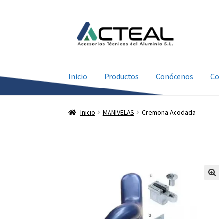
Ir
Ir
a
al
la
contenido
navegación
Inicio
Productos
Conócenos
Co
Inicio
MANIVELAS
Cremona Acodada