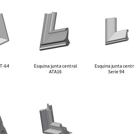
Kit celosía
Cierre golpete
P
40-20
ano
Uñero
RT-64
Esquina junta central
Esquina junta centr
ATA16
Serie 94