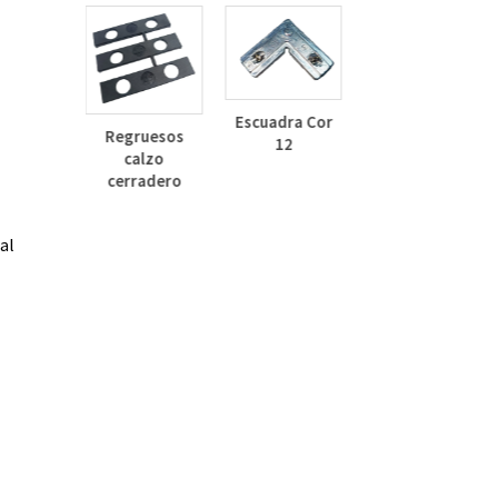
Deflector
Lateral Curvo
Escuadra Cor
Regruesos
30mm
12
calzo
inza
cerradero
dizado
al