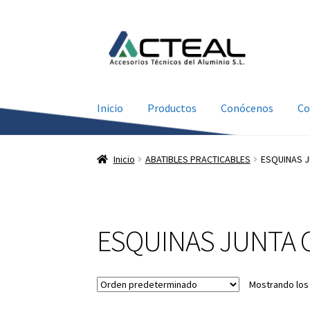
Ir
Ir
a
al
la
contenido
navegación
Inicio
Productos
Conócenos
Co
Inicio
ABATIBLES PRACTICABLES
ESQUINAS J
ESQUINAS JUNTA 
Mostrando los