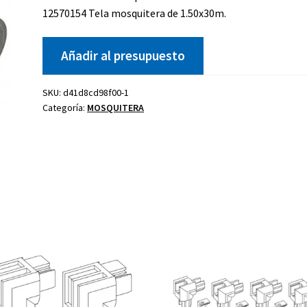
12570154 Tela mosquitera de 1.50x30m.
Añadir al presupuesto
Kit celosía
Cierre golpete
SKU:
d41d8cd98f00-1
P
40-20
Categoría:
MOSQUITERA
ano
Uñero