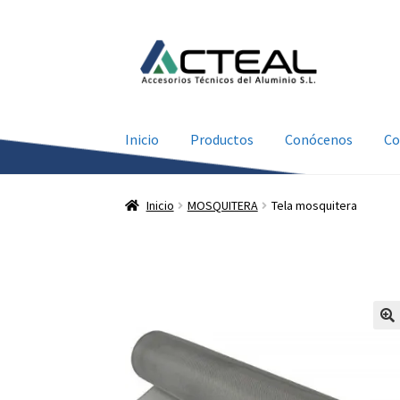
Ir
Ir
a
al
la
contenido
navegación
Inicio
Productos
Conócenos
Co
Inicio
MOSQUITERA
Tela mosquitera