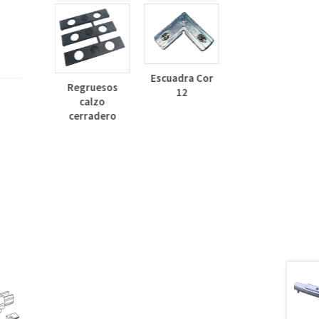
Deflector
Lateral Curvo
Escuadra Cor
Regruesos
30mm
12
calzo
inza
cerradero
dizado