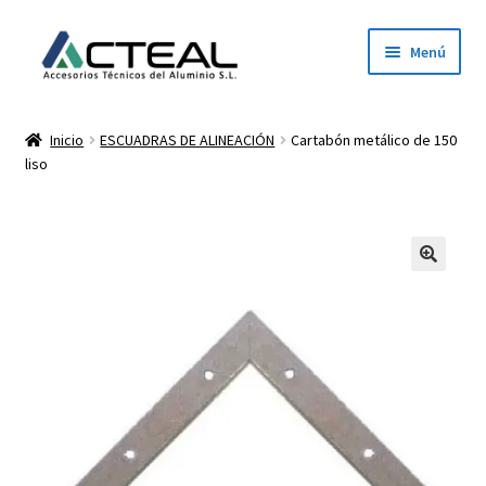
Ir
Ir
Menú
a
al
la
contenido
Inicio
navegación
Inicio
ESCUADRAS DE ALINEACIÓN
Cartabón metálico de 150
liso
Productos
Conócenos
Contacto
Dónde estamos
Descargar catálogo 2026