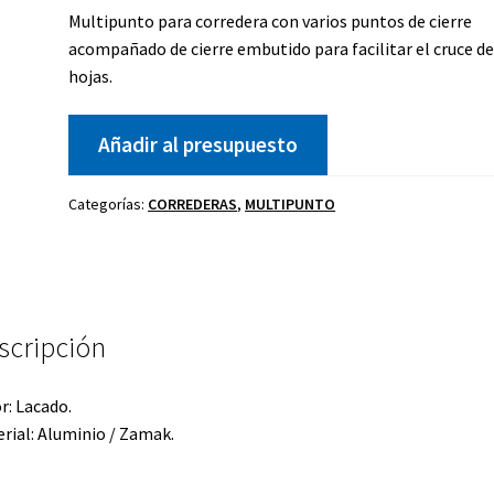
Multipunto para corredera con varios puntos de cierre
acompañado de cierre embutido para facilitar el cruce de
hojas.
Añadir al presupuesto
Kit celosía
Cierre golpete
P
40-20
ano
Uñero
Categorías:
CORREDERAS
,
MULTIPUNTO
scripción
r: Lacado.
rial: Aluminio / Zamak.