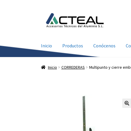
Ir
Ir
a
al
la
contenido
navegación
Inicio
Productos
Conócenos
Co
Inicio
CORREDERAS
Multipunto y cierre emb