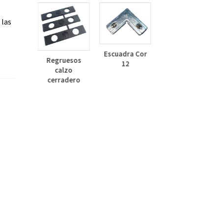
 las
Deflector
Lateral Curvo
Escuadra Cor
Regruesos
30mm
12
calzo
inza
cerradero
dizado