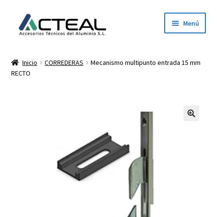
Ir
Ir
Menú
a
al
la
contenido
Inicio
navegación
Inicio
CORREDERAS
Mecanismo multipunto entrada 15 mm
RECTO
Productos
Conócenos
Contacto
Dónde estamos
Descargar catálogo 2026