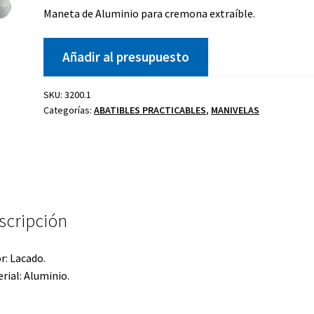
Maneta de Aluminio para cremona extraíble.
Añadir al presupuesto
Kit celosía
Cierre golpete
SKU:
3200.1
P
40-20
Categorías:
ABATIBLES PRACTICABLES
,
MANIVELAS
ano
Uñero
scripción
r: Lacado.
rial: Aluminio.