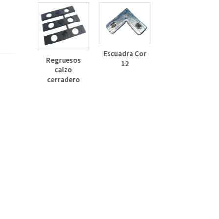
Deflector
Lateral Curvo
Escuadra Cor
Regruesos
30mm
12
calzo
inza
cerradero
dizado