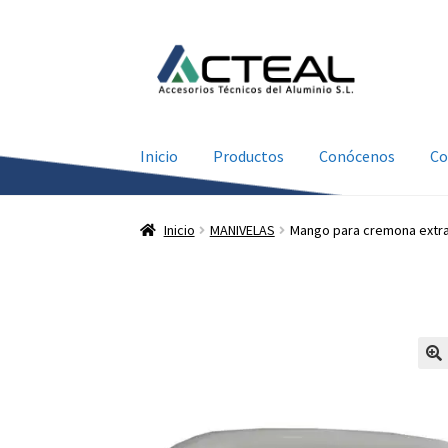
Ir
Ir
a
al
la
contenido
navegación
Inicio
Productos
Conócenos
Co
Inicio
MANIVELAS
Mango para cremona extra