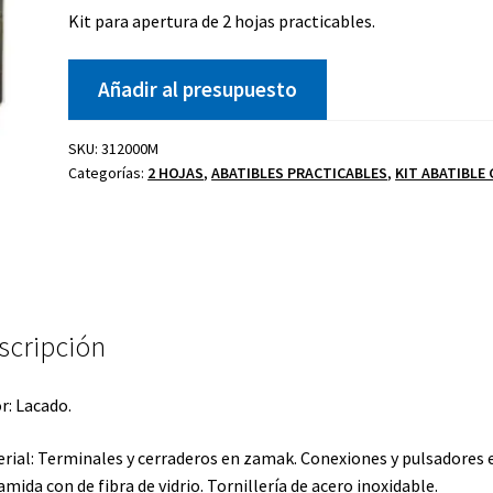
Kit para apertura de 2 hojas practicables.
Añadir al presupuesto
Kit celosía
Cierre golpete
SKU:
312000M
P
40-20
Categorías:
2 HOJAS
,
ABATIBLES PRACTICABLES
,
KIT ABATIBLE 
ano
Uñero
scripción
r: Lacado.
rial: Terminales y cerraderos en zamak. Conexiones y pulsadores 
amida con de fibra de vidrio. Tornillería de acero inoxidable.