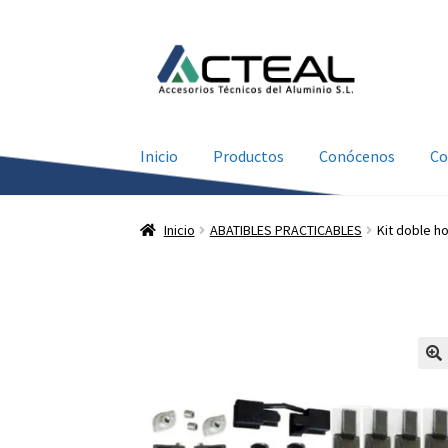
Ir
Ir
a
al
la
contenido
navegación
Inicio
Productos
Conócenos
Co
Inicio
ABATIBLES PRACTICABLES
Kit doble ho