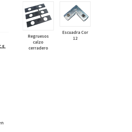
Deflector
Lateral Curvo
Escuadra Cor
Regruesos
30mm
12
calzo
inza
C.E.
cerradero
dizado
en