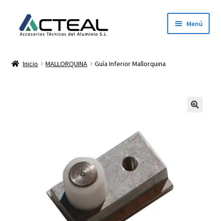
Menú
Inicio
Inicio
MALLORQUINA
Guía Inferior Mallorquina
Productos
Conócenos
Contacto
Dónde estamos
Descargar catálogo 2026