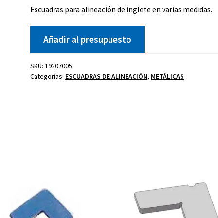
Escuadras para alineación de inglete en varias medidas.
Añadir al presupuesto
Kit celosía
Cierre golpete
SKU:
19207005
P
40-20
Categorías:
ESCUADRAS DE ALINEACIÓN
,
METÁLICAS
ano
Uñero