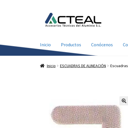
Ir
Ir
a
al
la
contenido
navegación
Inicio
Productos
Conócenos
Co
Inicio
ESCUADRAS DE ALINEACIÓN
Escuadras 