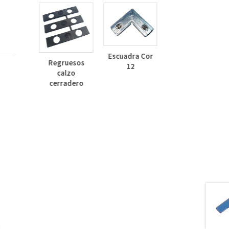
Deflector
Lateral Curvo
Escuadra Cor
Regruesos
30mm
12
calzo
inza
cerradero
dizado