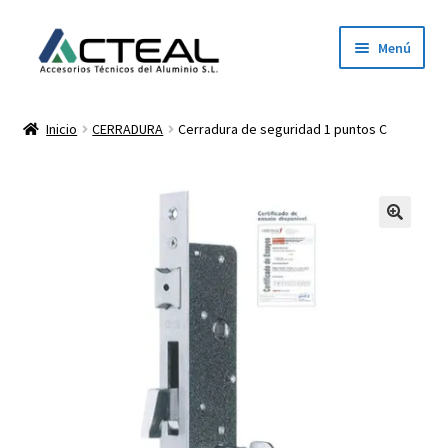
Ir
Ir
Menú
a
al
la
contenido
Inicio
navegación
Inicio
CERRADURA
Cerradura de seguridad 1 puntos C
Productos
Conócenos
Contacto
Dónde estamos
Descargar catálogo 2026