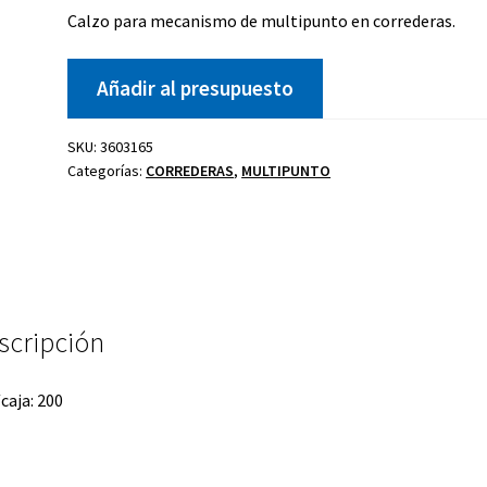
Calzo para mecanismo de multipunto en correderas.
Añadir al presupuesto
Kit celosía
Cierre golpete
SKU:
3603165
P
40-20
Categorías:
CORREDERAS
,
MULTIPUNTO
ano
Uñero
scripción
caja: 200