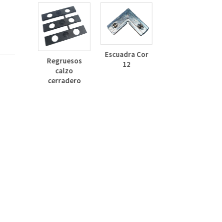
Deflector
Lateral Curvo
Escuadra Cor
Regruesos
30mm
12
calzo
inza
cerradero
dizado