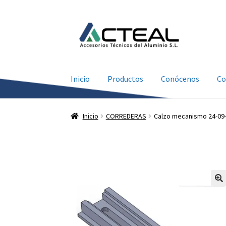
Ir
Ir
a
al
la
contenido
navegación
Inicio
Productos
Conócenos
Co
Inicio
CORREDERAS
Calzo mecanismo 24-09