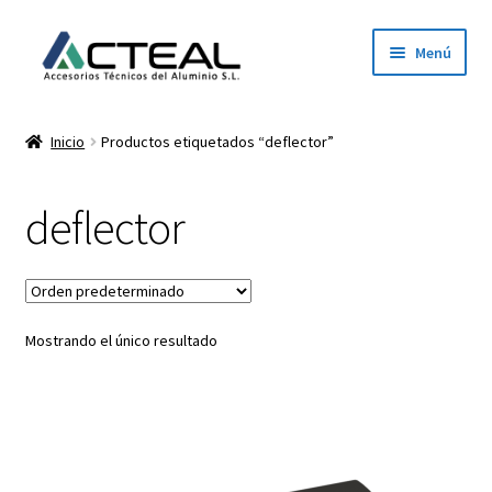
Ir
Ir
Menú
a
al
la
contenido
Inicio
navegación
Inicio
Productos etiquetados “deflector”
Productos
deflector
Conócenos
Contacto
Mostrando el único resultado
Dónde estamos
Descargar catálogo 2026