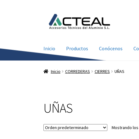
Ir
Ir
a
al
la
contenido
navegación
Inicio
Productos
Conócenos
Co
Inicio
CORREDERAS
CIERRES
UÑAS
UÑAS
Mostrando los