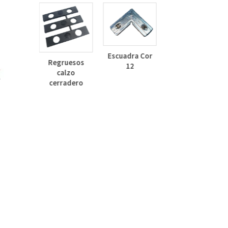
Deflector
Lateral Curvo
Escuadra Cor
Regruesos
30mm
12
calzo
inza
cerradero
dizado