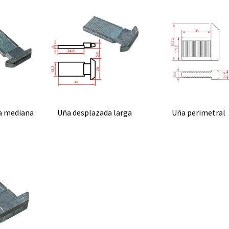
Kit celosía
Cierre golpete
P
40-20
ano
Uñero
a mediana
Uña desplazada larga
Uña perimetral