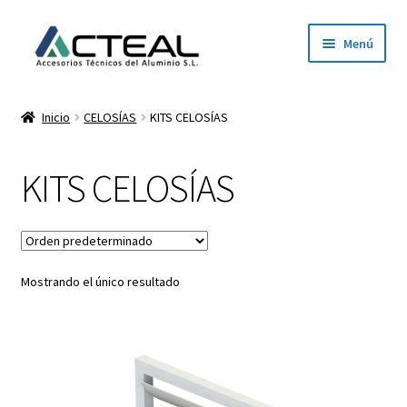
Ir
Ir
Menú
a
al
la
contenido
Inicio
navegación
Inicio
CELOSÍAS
KITS CELOSÍAS
Productos
KITS CELOSÍAS
Conócenos
Contacto
Mostrando el único resultado
Dónde estamos
Descargar catálogo 2026